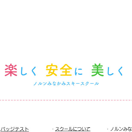
楽
安全
美
しく
に
しく
ノルンみなかみスキースクール
・
バッジテスト
・
スクールについて
・ノルンみな