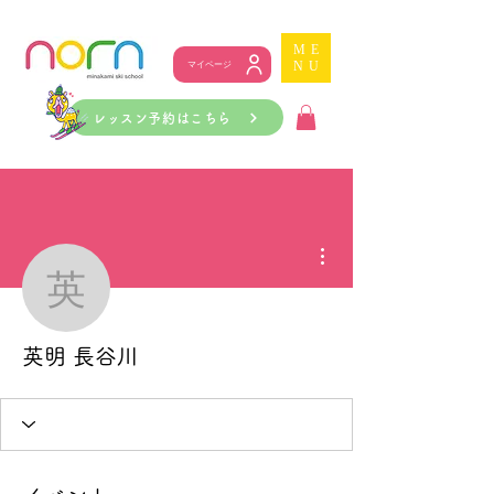
ME
NU
マイページ
レッスン予約はこちら
その他
英明 長谷川
英明 長谷川