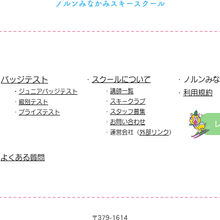
ノルンみなかみスキースクール
・
バッジテスト
・
スクールについて
・ノルンみな
・
講師一覧
・
ジュニア
バッジテスト
​・
利用規約
​・
スキークラブ
・
級別テスト
・
スタッフ募集
・
プライズテスト
・
お問い合わせ
・運
営会社（
外部リンク
）
・
よくある質問
〒379-1614