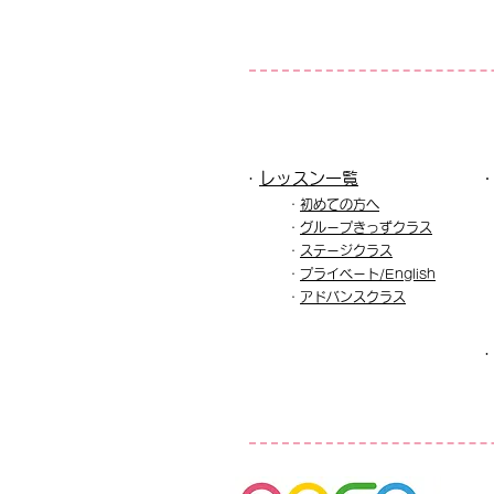
・
レッスン一覧​
・
初めての方へ
・
グル
ープきっずクラス
・
ステージクラス
・
プライベート/English
​・
アドバンスクラス