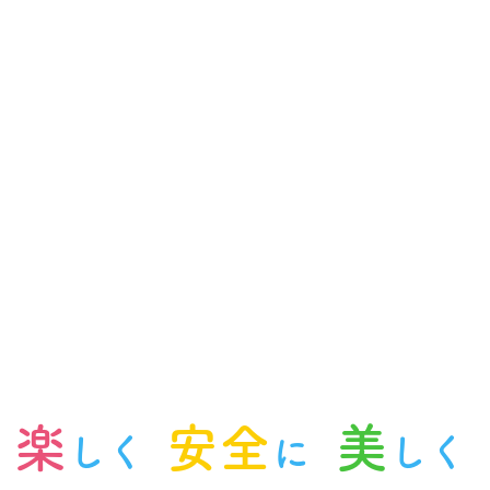
楽
安全
美
しく
に
しく