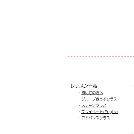
・
レッスン一覧​
・
初めての方へ
・
グル
ープきっずクラス
・
ステージクラス
・
プライベート/English
​・
アドバンスクラス