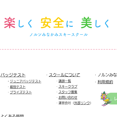
楽
安全
美
しく
に
しく
ノルンみなかみスキースクール
・
バッジテスト
・
スクールについて
・ノルンみな
・
講師一覧
・
ジュニア
バッジテスト
​・
利用規約
​・
スキークラブ
・
級別テスト
・
スタッフ募集
・
プライズテスト
・
お問い合わせ
・運
営会社（
外部リンク
）
・
よくある質問