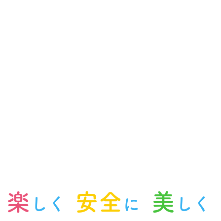
楽
安全
美
しく
に
しく