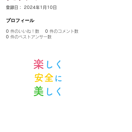
登録日： 2024年1月10日
プロフィール
0
件のいいね！数
0
件のコメント数
0
件のベストアンサー数
楽
しく
安全
に
美
しく
ノルンみなかみスキースクール
〒379-1614