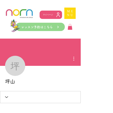
ME
NU
マイページ
レッスン予約はこちら
その他
坪山
坪山