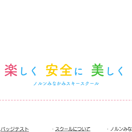
楽
安全
美
しく
に
しく
ノルンみなかみスキースクール
・
バッジテスト
・
スクールについて
・ノルンみな