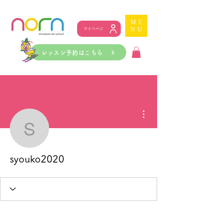
ME
NU
マイページ
レッスン予約はこちら
その他
syouko2020
syouko2020