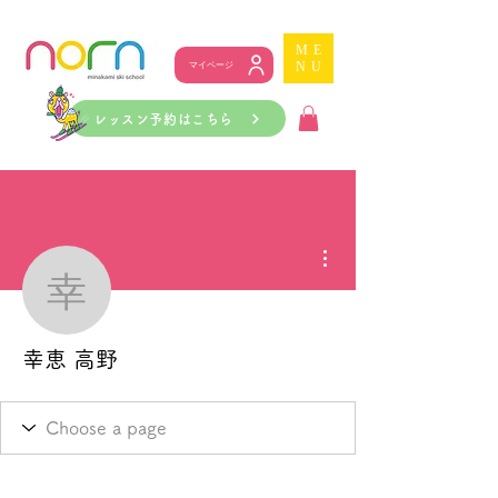
ME
NU
マイページ
レッスン予約はこちら
その他
幸恵 高野
幸恵 高野