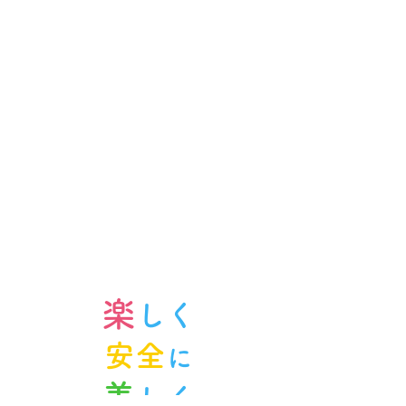
楽
しく
安全
に
美
しく