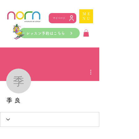
ME
NU
マイページ
レッスン予約はこちら
その他
季 良
季 良