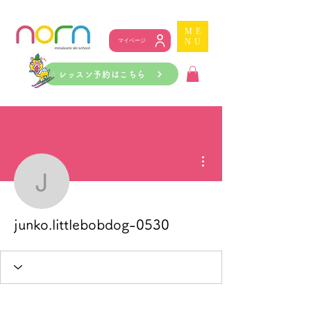
ME
NU
マイページ
レッスン予約はこちら
その他
junko.littlebobdog-0530
junko.littlebobdog-0530