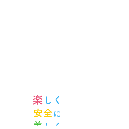
楽
しく
安全
に
美
しく