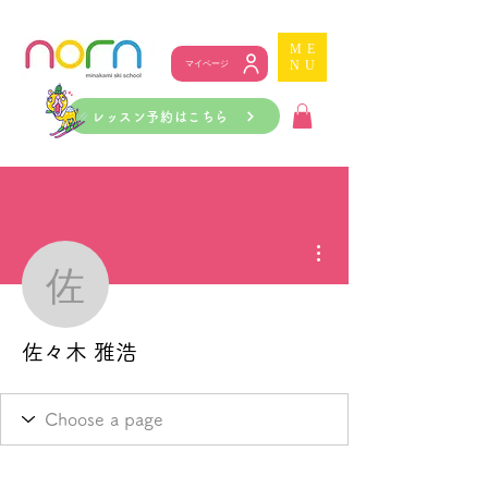
ME
NU
マイページ
レッスン予約はこちら
その他
佐々木 雅浩
佐々木 雅浩