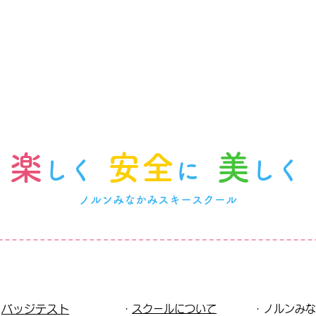
楽
安全
美
しく
に
しく
ノルンみなかみスキースクール
・
バッジテスト
・
スクールについて
・ノルンみな