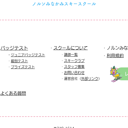
ノルンみなかみスキースクール
・
バッジテスト
・
スクールについて
・ノルンみな
・
講師一覧
・
ジュニア
バッジテスト
​・
利用規約
​・
スキークラブ
・
級別テスト
・
スタッフ募集
・
プライズテスト
・
お問い合わせ
・運
営会社（
外部リンク
）
・
よくある質問