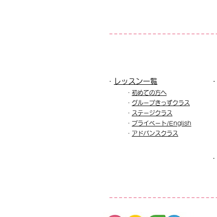
・
レッスン一覧​
・
初めての方へ
・
グル
ープきっずクラス
・
ステージクラス
・
プライベート/English
​・
アドバンスクラス