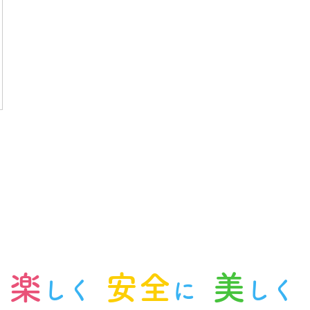
楽
安全
美
しく
に
しく