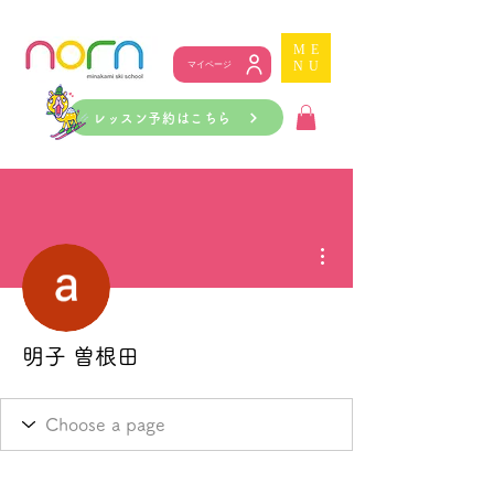
ME
NU
マイページ
レッスン予約はこちら
その他
明子 曽根田