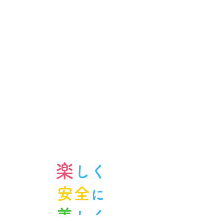
楽
しく
安全
に
美
しく