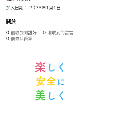
加入日期： 2023年1月1日
關於
0
個收到的讚好
0
則收到的留言
0
個最佳答案
楽
しく
安全
に
美
しく
ノルンみなかみスキースクール
〒379-1614