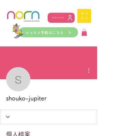
ME
NU
マイページ
レッスン予約はこちら
更多動作
shouko-jupiter
shouko-jupiter
個人檔案