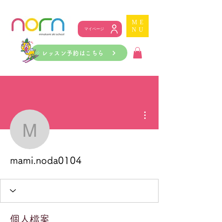
ME
NU
マイページ
レッスン予約はこちら
更多動作
mami.noda0104
mami.noda0104
個人檔案