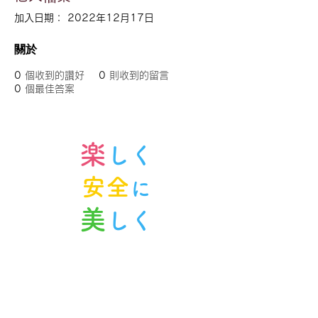
加入日期： 2022年12月17日
關於
0
個收到的讚好
0
則收到的留言
0
個最佳答案
楽
しく
安全
に
美
しく
ノルンみなかみスキースクール
〒379-1614