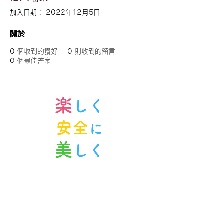
加入日期： 2022年12月5日
關於
0
個收到的讚好
0
則收到的留言
0
個最佳答案
楽
しく
安全
に
美
しく
ノルンみなかみスキースクール
〒379-1614