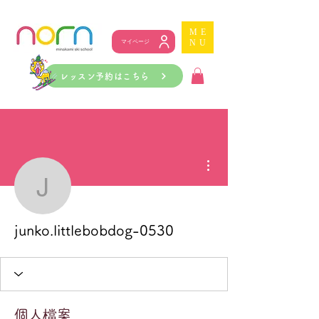
ME
NU
マイページ
レッスン予約はこちら
更多動作
junko.littlebobdog-0530
junko.littlebobdog-0530
個人檔案