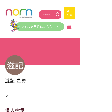
ME
NU
マイページ
レッスン予約はこちら
更多動作
滋記 星野
個人檔案