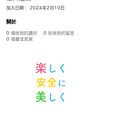
加入日期： 2024年2月10日
關於
0
個收到的讚好
0
則收到的留言
0
個最佳答案
楽
しく
安全
に
美
しく
ノルンみなかみスキースクール
〒379-1614