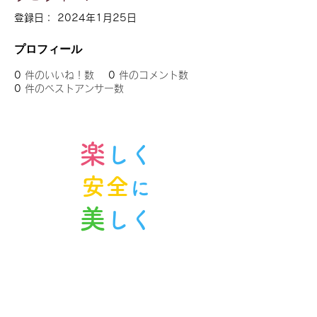
登録日： 2024年1月25日
プロフィール
0
件のいいね！数
0
件のコメント数
0
件のベストアンサー数
楽
しく
安全
に
美
しく
ノルンみなかみスキースクール
〒379-1614