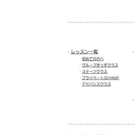
・
レッスン一覧​
・
初めての方へ
・
グル
ープきっずクラス
・
ステージクラス
・
プライベート/English
​・
アドバンスクラス