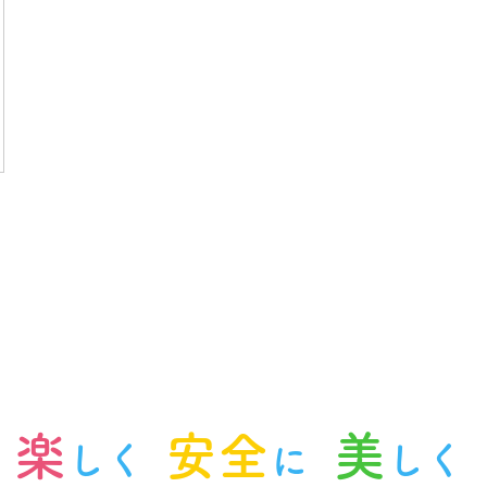
楽
安全
美
しく
に
しく