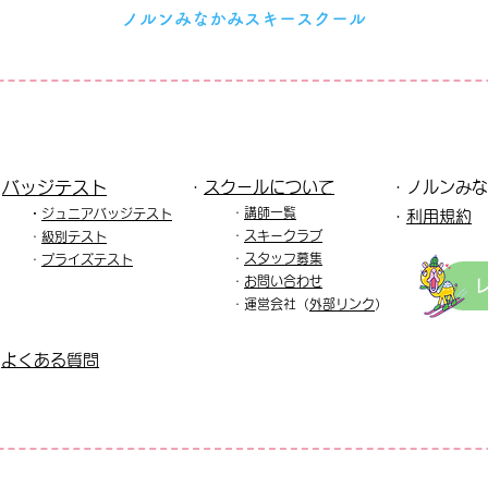
ノルンみなかみスキースクール
・
バッジテスト
・
スクールについて
・ノルンみな
・
講師一覧
・
ジュニア
バッジテスト
​・
利用規約
​・
スキークラブ
・
級別テスト
・
スタッフ募集
・
プライズテスト
・
お問い合わせ
・運
営会社（
外部リンク
）
・
よくある質問