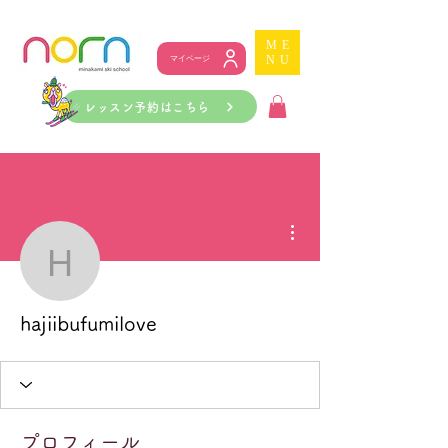
ME
NU
マイページ
レッスン予約はこちら
その他
hajiibufumilove
hajiibufumilove
プロフィール