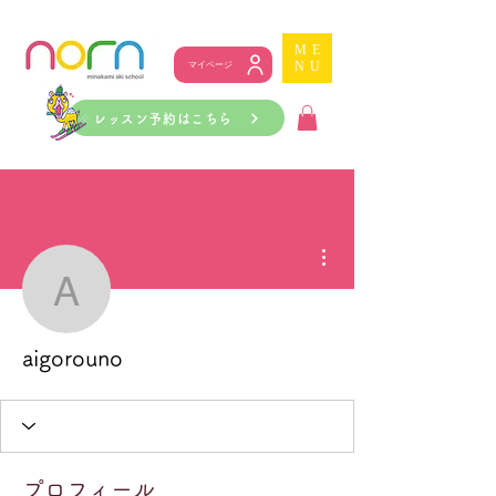
ME
NU
マイページ
レッスン予約はこちら
その他
aigorouno
aigorouno
プロフィール