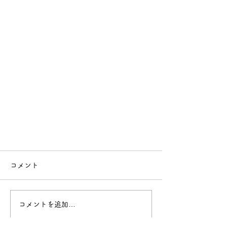
2025年シーズン真っ只中！
コメント
皆様、こんばんは♪ いつもノルンみな
かみスキースクールをご愛顧頂き 誠
に誠にありがとうございます！！ ス
コメントを追加…
キースクール校長の沖聖子です。 皆